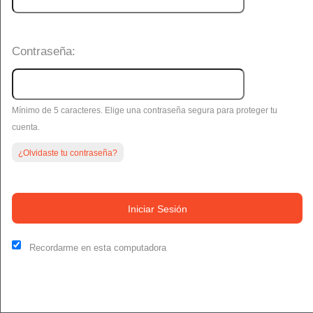
Contraseña:
Mínimo de 5 caracteres. Elige una contraseña segura para proteger tu
cuenta.
¿Olvidaste tu contraseña?
Este sitio web y algunos terceros en este sitio utilizan cookies y
otras tecnologías de seguimiento con fines funcionales, analíticos
Iniciar Sesión
y de seguimiento, para comprender sus preferencias y brindarle
un servicio personalizado. Elija si desea permitir todas las cookies
no esenciales o solo las necesarias. Consulte nuestras
Política de
Recordarme en esta computadora
Privacidad y Cookies
y
Condiciones de uso
.
Aceptar todo
Solo necesario
Administrador de cookies