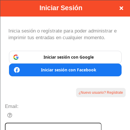
Iniciar Sesión
Inicia sesión o regístrate para poder administrar e
imprimir tus entradas en cualquier momento.
Regístrate en: DABUTIX
Iniciar sesión con Google
Iniciar sesión con Facebook
s.org
)
Desarrollado por Ticket
or
Sistema de venta de entradas y taquilla de Ticketor
Software de venta de entradas para bares y clubes nocturnos
© Todos los Derechos Reservados.
¿Nuevo usuario? Regístrate
50.28.84.148
eficaz: fácil configuración
Condiciones de uso
Email: