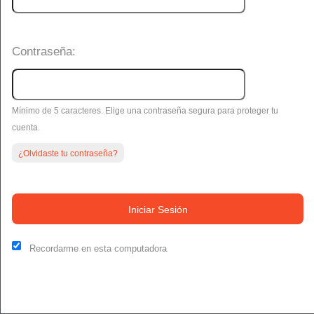
Contraseña:
Mínimo de 5 caracteres. Elige una contraseña segura para proteger tu
cuenta.
¿Olvidaste tu contraseña?
Este sitio web y algunos terceros en este sitio utilizan cookies y
otras tecnologías de seguimiento con fines funcionales, analíticos
Iniciar Sesión
y de seguimiento, para comprender sus preferencias y brindarle
un servicio personalizado. Elija si desea permitir todas las cookies
no esenciales o solo las necesarias. Consulte nuestras
Política de
Recordarme en esta computadora
Privacidad y Cookies
y
Condiciones de uso
.
Aceptar todo
Solo necesario
Administrador de cookies