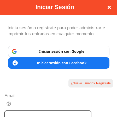
Iniciar Sesión
Inicia sesión o regístrate para poder administrar e
imprimir tus entradas en cualquier momento.
Regístrate en: DABUTIX
Iniciar sesión con Google
Iniciar sesión con Facebook
s.org
)
Desarrollado por Ticket
or
Sistema de venta de entradas y taquilla de Ticketor
Software de venta de entradas para bares y clubes nocturnos
© Todos los Derechos Reservados.
¿Nuevo usuario? Regístrate
50.28.84.148
eficaz: fácil configuración
Condiciones de uso
Email: