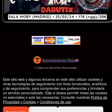
s.org
)
Desarrollado por Ticket
or
Sistema de venta de entradas y taquilla de Ticketor
Software de venta de entradas para bares y clubes nocturnos
© Todos los Derechos Reservados.
50.28.84.148
eficaz: fácil configuración
Condiciones de uso
Este sitio web y algunos terceros en este sitio utilizan cookies y
otras tecnologías de seguimiento con fines funcionales, analíticos
y de seguimiento, para comprender sus preferencias y brindarle
un servicio personalizado. Elija si desea permitir todas las cookies
no esenciales o solo las necesarias. Consulte nuestras
Política de
Privacidad y Cookies
y
Condiciones de uso
.