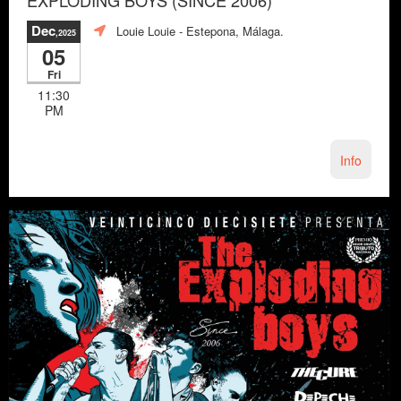
Dec
Louie Louie
- Estepona, Málaga.
,2025
05
Fri
11:30
PM
Info