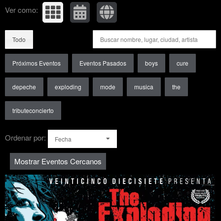
Ver como:
Todo
Próximos Eventos
Eventos Pasados
boys
cure
depeche
exploding
mode
musica
the
tributeconcierto
Ordenar por:
Fecha
Mostrar Eventos Cercanos