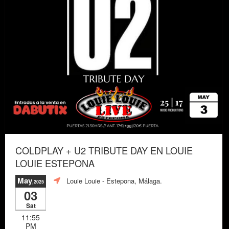
COLDPLAY + U2 TRIBUTE DAY EN LOUIE
LOUIE ESTEPONA
May
Louie Louie
- Estepona, Málaga.
,2025
03
Sat
11:55
PM