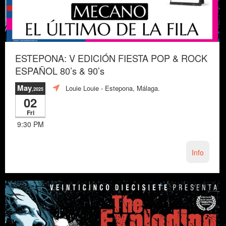
ESTEPONA: V EDICIÓN FIESTA POP & ROCK
ESPAÑOL 80’s & 90’s
May
Louie Louie
- Estepona, Málaga.
,2025
02
Fri
9:30 PM
Info