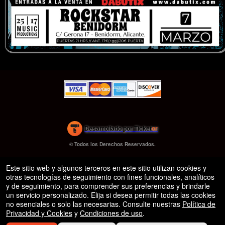
s.org
)
Desarrollado por Ticket
or
Sistema de venta de entradas y taquilla de Ticketor
Software de venta de entradas para bares y clubes nocturnos
© Todos los Derechos Reservados.
50.28.84.148
eficaz: fácil configuración
Condiciones de uso
Este sitio web y algunos terceros en este sitio utilizan cookies y
otras tecnologías de seguimiento con fines funcionales, analíticos
y de seguimiento, para comprender sus preferencias y brindarle
un servicio personalizado. Elija si desea permitir todas las cookies
no esenciales o solo las necesarias. Consulte nuestras
Política de
Privacidad y Cookies
y
Condiciones de uso
.