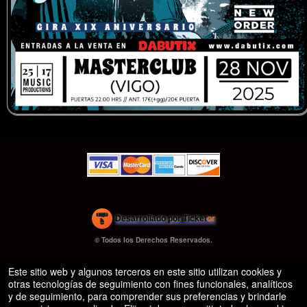
s.org
)
Desarrollado por Ticket
or
Sistema de venta de entradas y taquilla de Ticketor
Software de venta de entradas para bares y clubes nocturnos
© Todos los Derechos Reservados.
50.28.84.148
eficaz: fácil configuración
Condiciones de uso
Este sitio web y algunos terceros en este sitio utilizan cookies y
otras tecnologías de seguimiento con fines funcionales, analíticos
y de seguimiento, para comprender sus preferencias y brindarle