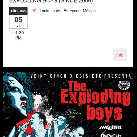
dic.
Louie Louie
- Estepona, Málaga.
,2025
05
vi.
11:30
PM
Info