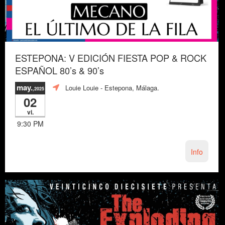
ESTEPONA: V EDICIÓN FIESTA POP & ROCK
ESPAÑOL 80’s & 90’s
may.
Louie Louie
- Estepona, Málaga.
,2025
02
vi.
9:30 PM
Info