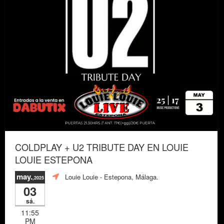
COLDPLAY + U2 TRIBUTE DAY EN LOUIE
LOUIE ESTEPONA
may.
Louie Louie
- Estepona, Málaga.
,2025
03
sá.
11:55
PM