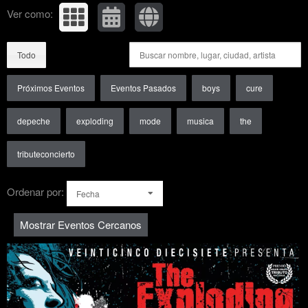
Ver como:
Todo
Próximos Eventos
Eventos Pasados
boys
cure
depeche
exploding
mode
musica
the
tributeconcierto
Ordenar por:
Fecha
Mostrar Eventos Cercanos